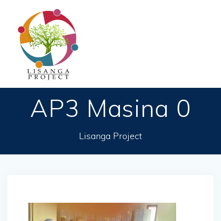
Passer
au
contenu
AP3 Masina 0
Lisanga Project