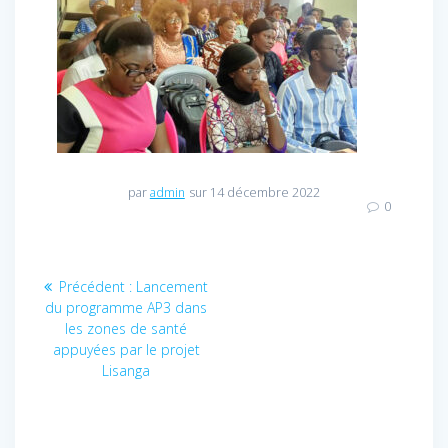
par
admin
sur 14 décembre 2022
0
Navigation
Précédent :
Article
Lancement
du programme AP3 dans
précédent
de
les zones de santé
:
appuyées par le projet
l’article
Lisanga