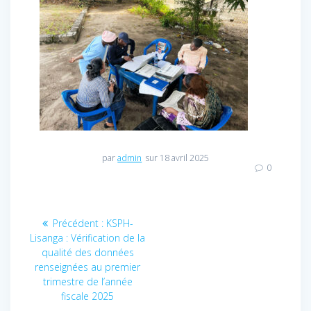
par
admin
sur 18 avril 2025
0
Navigation
Précédent :
Article
KSPH-
Lisanga : Vérification de la
précédent
de
qualité des données
:
renseignées au premier
l’article
trimestre de l’année
fiscale 2025