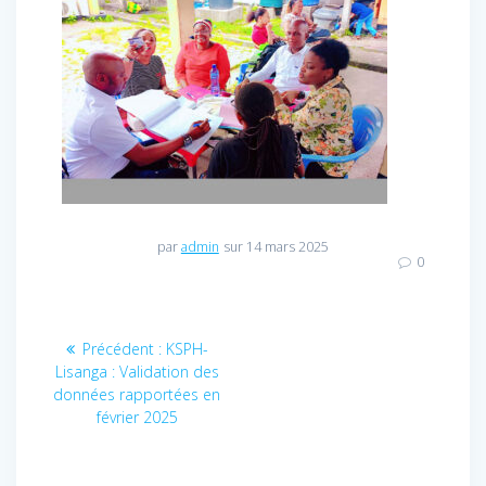
par
admin
sur 14 mars 2025
0
Navigation
Précédent :
Article
KSPH-
Lisanga : Validation des
précédent
de
données rapportées en
:
février 2025
l’article