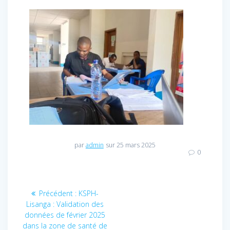
par
admin
sur 25 mars 2025
0
Navigation
Précédent :
Article
KSPH-
Lisanga : Validation des
précédent
de
données de février 2025
:
dans la zone de santé de