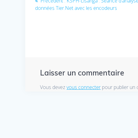
Précédent :
Article
KSPH-Lisanga : Séance d’analys
données Tier.Net avec les encodeurs
précédent
de
:
l’article
Laisser un commentaire
Vous devez
vous connecter
pour publier un