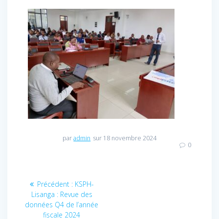
par
admin
sur 18 novembre 2024
0
Navigation
Précédent :
Article
KSPH-
Lisanga : Revue des
précédent
de
données Q4 de l’année
:
fiscale 2024