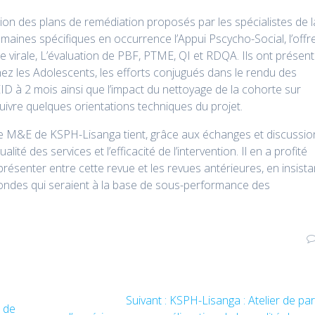
tion des plans de remédiation proposés par les spécialistes de l
maines spécifiques en occurrence l’Appui Pscycho-Social, l’offr
e virale, L’évaluation de PBF, PTME, QI et RDQA. Ils ont présen
chez les Adolescents, les efforts conjugués dans le rendu des
EID à 2 mois ainsi que l’impact du nettoyage de la cohorte sur
suivre quelques orientations techniques du projet.
ipe M&E de KSPH-Lisanga tient, grâce aux échanges et discussio
ité des services et l’efficacité de l’intervention. Il en a profité
résenter entre cette revue et les revues antérieures, en insista
ondes qui seraient à la base de sous-performance des
Suivant :
Article
KSPH-Lisanga : Atelier de pa
l de