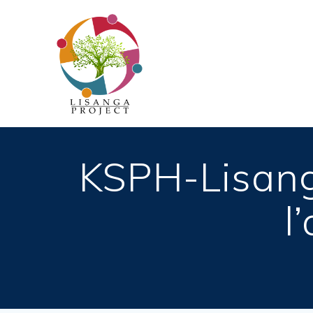
Passer
au
contenu
KSPH-Lisang
l