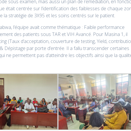
riode sous examen, mais aussi un plan de remédiation, en foncti
evue était centrée sur l’identification des faiblesses de chaque zo
 la stratégie de 3X95 et les soins centrés sur le patient.
ngabwa, l’équipe avait comme thématique : Faible performance
raitement des patients sous TAR et VIH Avancé. Pour Masina 1, il
sting (Taux d’acceptation, couverture de testing, Yield, contributi
 Dépistage par porte d’entrée. Il a fallu transcender certaines
ui ne permettent pas d’atteindre les objectifs ainsi que la qualit