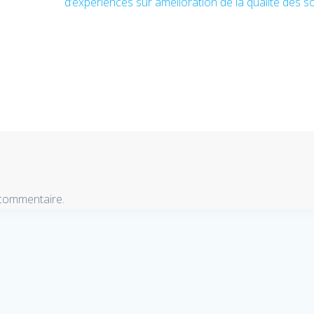
d’expériences sur amélioration de la qualité des s
suivant
:
 commentaire.