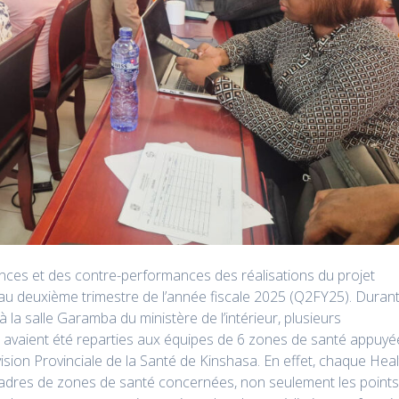
ances et des contre-performances des réalisations du projet
au deuxième trimestre de l’année fiscale 2025 (Q2FY25). Duran
à la salle Garamba du ministère de l’intérieur, plusieurs
s avaient été reparties aux équipes de 6 zones de santé appuyé
ision Provinciale de la Santé de Kinshasa. En effet, chaque Hea
adres de zones de santé concernées, non seulement les point