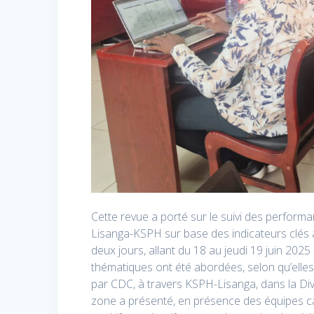
Cette revue a porté sur le suivi des perform
Lisanga-KSPH sur base des indicateurs clés 
deux jours, allant du 18 au jeudi 19 juin 2025 
thématiques ont été abordées, selon qu’elle
par CDC, à travers KSPH-Lisanga, dans la Div
zone a présenté, en présence des équipes c