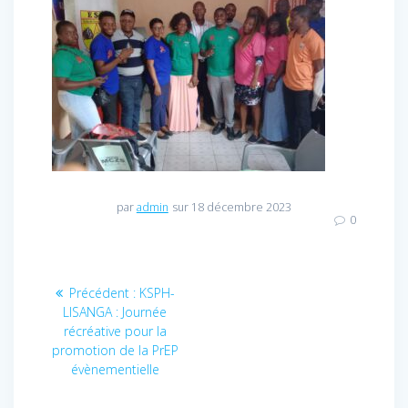
par
admin
sur 18 décembre 2023
0
Navigation
Précédent :
Article
KSPH-
LISANGA : Journée
précédent
de
récréative pour la
:
promotion de la PrEP
l’article
évènementielle