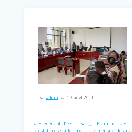
par
admin
sur 10 juillet 2024
Navigation
Précédent :
Article
KSPH-Lisanga : Formation des
prestataires sur le rapportage mensuel des ind
précédent