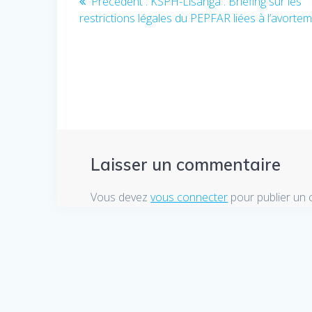
Précédent :
Article
KSPH-Lisanga : Briefing sur les
restrictions légales du PEPFAR liées à l’avorte
précédent
de
:
l’article
Laisser un commentaire
Vous devez
vous connecter
pour publier un