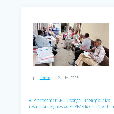
par
admin
sur 2 juillet 2025
Navigation
Précédent :
Article
KSPH-Lisanga : Briefing sur les
restrictions légales du PEPFAR liées à l’avorte
précédent
de
: