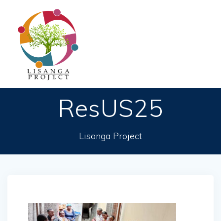
Passer
au
contenu
ResUS25
Lisanga Project