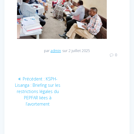
par
admin
sur 2 juillet 2025
0
Navigation
Précédent :
Article
KSPH-
Lisanga : Briefing sur les
précédent
de
restrictions légales du
:
PEPFAR liées à
l’article
l’avortement