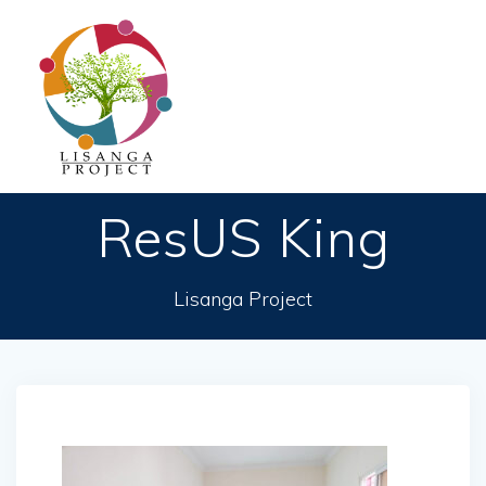
Passer
au
contenu
ResUS King
Lisanga Project