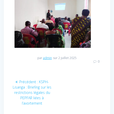
par
admin
sur 2 juillet 2025
0
Navigation
Précédent :
Article
KSPH-
Lisanga : Briefing sur les
précédent
de
restrictions légales du
:
PEPFAR liées à
l’article
l’avortement