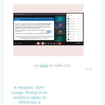
par
admin
sur 2 juillet 2025
0
Navigation
Précédent :
Article
KSPH-
Lisanga : Briefing sur les
précédent
de
restrictions légales du
:
PEPFAR liées à
l’article