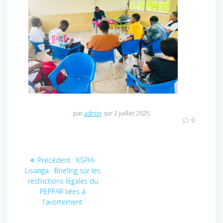
par
admin
sur 2 juillet 2025
0
Navigation
Précédent :
Article
KSPH-
Lisanga : Briefing sur les
précédent
de
restrictions légales du
:
PEPFAR liées à
l’article
l’avortement