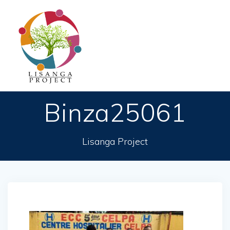
Passer
au
contenu
Binza25061
Lisanga Project