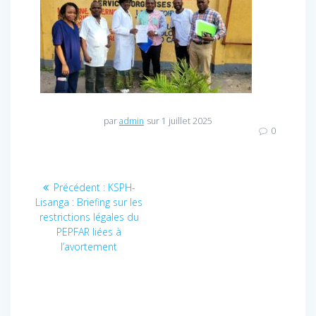
par
admin
sur 1 juillet 2025
0
Navigation
Précédent :
Article
KSPH-
Lisanga : Briefing sur les
précédent
de
restrictions légales du
:
PEPFAR liées à
l’article
l’avortement