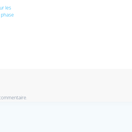
ur les
– phase
 commentaire.