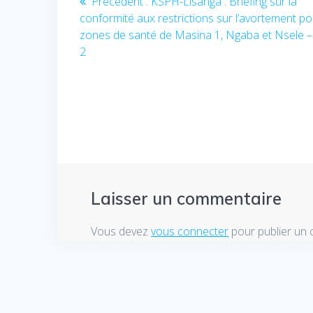
Précédent :
Article
KSPH-Lisanga : Briefing sur la
conformité aux restrictions sur l’avortement po
précédent
de
zones de santé de Masina 1, Ngaba et Nsele 
:
2
l’article
Laisser un commentaire
Vous devez
vous connecter
pour publier un