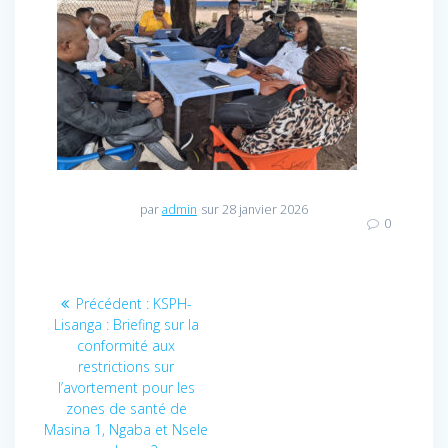
par
admin
sur 28 janvier 2026
0
Navigation
Précédent :
Article
KSPH-
Lisanga : Briefing sur la
précédent
de
conformité aux
:
restrictions sur
l’article
l’avortement pour les
zones de santé de
Masina 1, Ngaba et Nsele