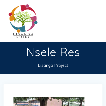
Passer
au
contenu
Nsele Res
Lisanga Project