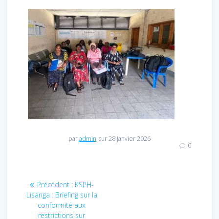
par
admin
sur 28 janvier 2026
0
Navigation
Précédent :
Article
KSPH-
Lisanga : Briefing sur la
précédent
de
conformité aux
:
restrictions sur