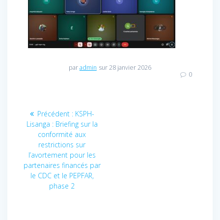
par
admin
sur 28 janvier 2026
0
Navigation
Précédent :
Article
KSPH-
Lisanga : Briefing sur la
précédent
de
conformité aux
:
restrictions sur
l’article
l’avortement pour les
partenaires financés par
le CDC et le PEPFAR,
phase 2