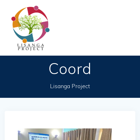
Passer
au
contenu
Coord
Lisanga Project