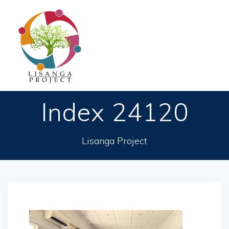
Passer
au
contenu
Index 24120
Lisanga Project