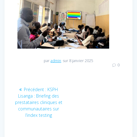
par
admin
sur 8 janvier 2025
0
Navigation
Précédent :
Article
KSPH
Lisanga : Briefing des
précédent
de
prestataires cliniques et
:
communautaires sur
l’article
l’index testing