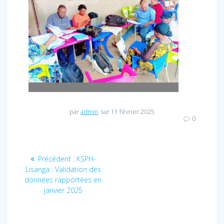
par
admin
sur 11 février 2025
0
Navigation
Précédent :
Article
KSPH-
Lisanga : Validation des
précédent
de
données rapportées en
:
janvier 2025
l’article