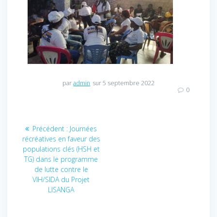
par
admin
sur 5 septembre 2022
0
Navigation
Précédent :
Article
Journées
récréatives en faveur des
précédent
de
populations clés (HSH et
:
TG) dans le programme
l’article
de lutte contre le
VIH/SIDA du Projet
LISANGA