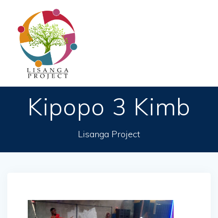
Passer
au
contenu
Kipopo 3 Kimb
Lisanga Project