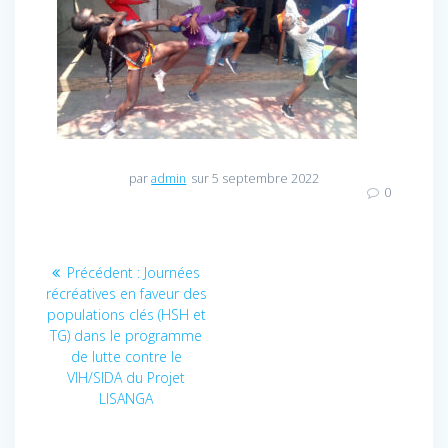
par
admin
sur 5 septembre 2022
0
Navigation
Précédent :
Article
Journées
récréatives en faveur des
précédent
de
populations clés (HSH et
:
TG) dans le programme
l’article
de lutte contre le
VIH/SIDA du Projet
LISANGA