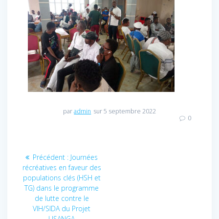
par
admin
sur 5 septembre 2022
0
Navigation
Précédent :
Article
Journées
récréatives en faveur des
précédent
de
populations clés (HSH et
:
TG) dans le programme
l’article
de lutte contre le
VIH/SIDA du Projet
LISANGA