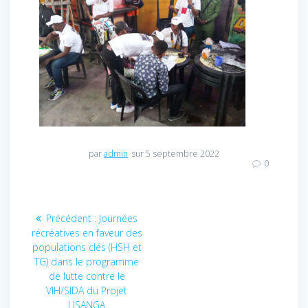
par
admin
sur 5 septembre 2022
0
Navigation
Précédent :
Article
Journées
récréatives en faveur des
précédent
de
populations clés (HSH et
:
TG) dans le programme
l’article
de lutte contre le
VIH/SIDA du Projet
LISANGA