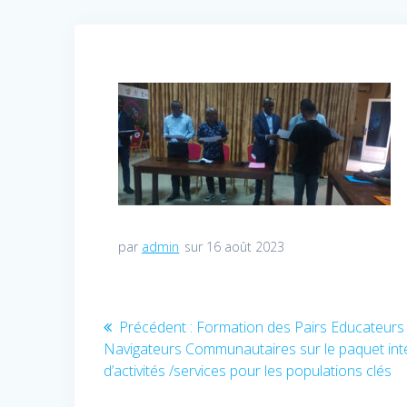
par
admin
sur 16 août 2023
Navigation
Précédent :
Article
Formation des Pairs Educateurs
Navigateurs Communautaires sur le paquet int
précédent
de
d’activités /services pour les populations clés
: