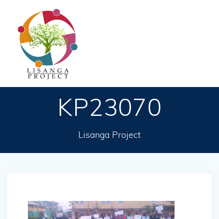
Passer
au
contenu
KP23070
Lisanga Project