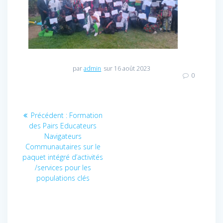
par
admin
sur 16 août 2023
0
Navigation
Précédent :
Article
Formation
des Pairs Educateurs
précédent
de
Navigateurs
:
Communautaires sur le
l’article
paquet intégré d’activités
/services pour les
populations clés