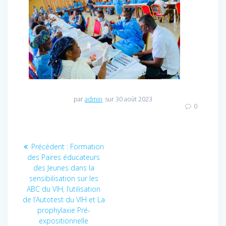
par
admin
sur 30 août 2023
0
Navigation
Précédent :
Article
Formation
des Paires éducateurs
précédent
de
des Jeunes dans la
:
sensibilisation sur les
l’article
ABC du VIH, l’utilisation
de l’Autotest du VIH et La
prophylaxie Pré-
expositionnelle