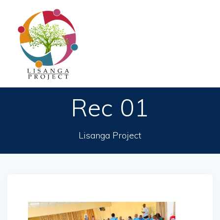
Passer
au
contenu
Rec 01
Lisanga Project