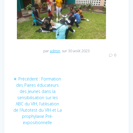
par
admin
sur 30 août 2023
0
Navigation
Précédent :
Article
Formation
des Paires éducateurs
précédent
de
des Jeunes dans la
:
sensibilisation sur les
l’article
ABC du VIH, l’utilisation
de l’Autotest du VIH et La
prophylaxie Pré-
expositionnelle