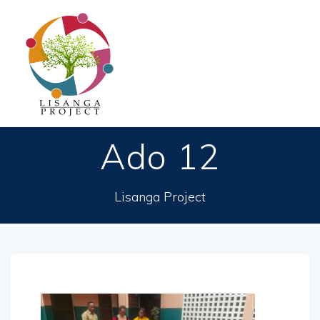
Passer
au
contenu
Ado 12
Lisanga Project