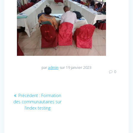
par
admin
sur 19 janvier 2023
0
Navigation
Précédent :
Article
Formation
des communautaires sur
précédent
de
l’index testing
:
l’article