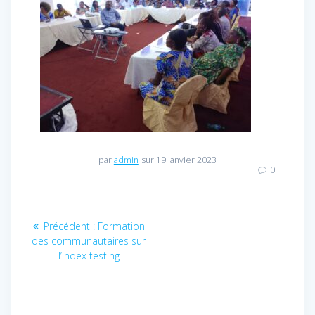
par
admin
sur 19 janvier 2023
0
Navigation
Précédent :
Article
Formation
des communautaires sur
précédent
de
l’index testing
:
l’article