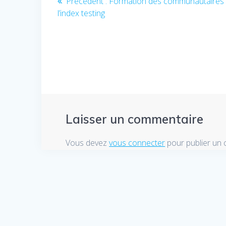
Précédent :
Article
Formation des communautaires 
l’index testing
précédent
de
:
l’article
Laisser un commentaire
Vous devez
vous connecter
pour publier un