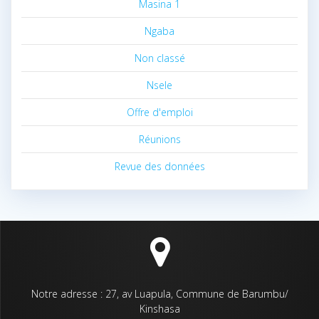
Masina 1
Ngaba
Non classé
Nsele
Offre d'emploi
Réunions
Revue des données
Notre adresse : 27, av Luapula, Commune de Barumbu/
Kinshasa