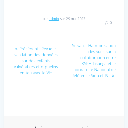
par
admin
sur 29 mai 2023
0
Navigation
Suivant :
Article
Harmonisation
Précédent :
Article
Revue et
suivant
des vues sur la
de
validation des données
précédent
collaboration entre
:
sur des enfants
:
KSPH-Lisanga et le
l’article
vulnérables et orphelins
Laboratoire National de
en lien avec le VIH
Référence Sida et IST