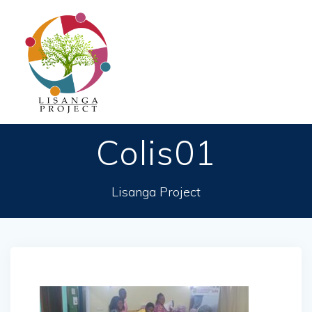
Passer
au
contenu
Colis01
Lisanga Project