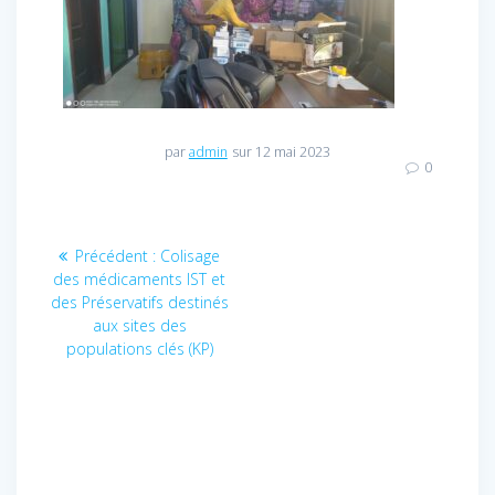
par
admin
sur 12 mai 2023
0
Navigation
Précédent :
Article
Colisage
des médicaments IST et
précédent
de
des Préservatifs destinés
:
aux sites des
l’article
populations clés (KP)