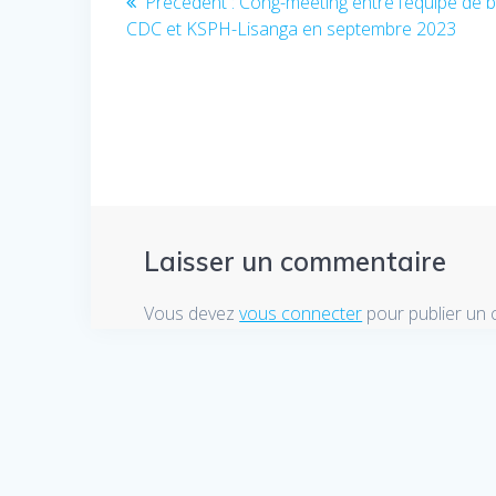
Précédent :
Article
Cong-meeting entre l’équipe de b
CDC et KSPH-Lisanga en septembre 2023
précédent
de
:
l’article
Laisser un commentaire
Vous devez
vous connecter
pour publier un