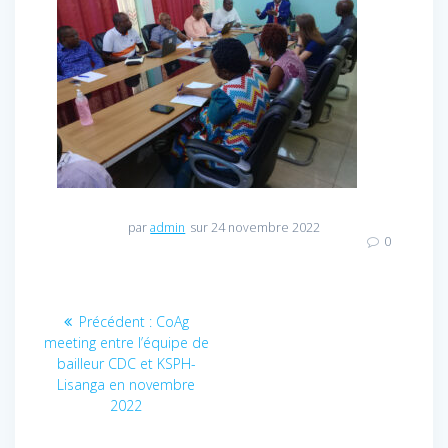
par
admin
sur 24 novembre 2022
0
Navigation
Précédent :
Article
CoAg
meeting entre l’équipe de
précédent
de
bailleur CDC et KSPH-
:
Lisanga en novembre
l’article
2022