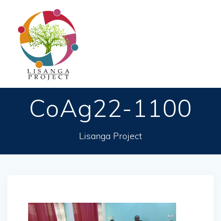
Passer
au
contenu
CoAg22-1100
Lisanga Project