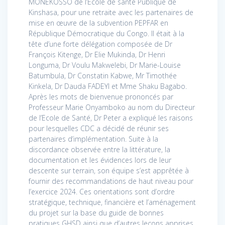
MONEKOSSO de l’Ecole de santé Publique de
Kinshasa, pour une retraite avec les partenaires de
mise en œuvre de la subvention PEPFAR en
République Démocratique du Congo. Il était à la
tête d’une forte délégation composée de Dr
François Kitenge, Dr Elie Mukinda, Dr Henri
Longuma, Dr Voulu Makwelebi, Dr Marie-Louise
Batumbula, Dr Constatin Kabwe, Mr Timothée
Kinkela, Dr Dauda FADEYI et Mme Shaku Bagabo.
Après les mots de bienvenue prononcés par
Professeur Marie Onyamboko au nom du Directeur
de l’Ecole de Santé, Dr Peter a expliqué les raisons
pour lesquelles CDC a décidé de réunir ses
partenaires d’implémentation. Suite à la
discordance observée entre la littérature, la
documentation et les évidences lors de leur
descente sur terrain, son équipe s’est apprêtée à
fournir des recommandations de haut niveau pour
l’exercice 2024. Ces orientations sont d’ordre
stratégique, technique, financière et l’aménagement
du projet sur la base du guide de bonnes
pratiques GHSD ainsi que d’autres leçons apprises.