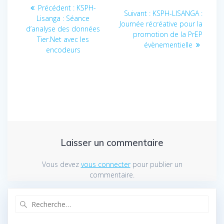
Navigation
Précédent :
Article
KSPH-
Suivant :
Article
KSPH-LISANGA :
Lisanga : Séance
précédent
de
Journée récréative pour la
suivant
d’analyse des données
:
promotion de la PrEP
:
Tier.Net avec les
l’article
évènementielle
encodeurs
Laisser un commentaire
Vous devez
vous connecter
pour publier un
commentaire.
Recherche
pour
: