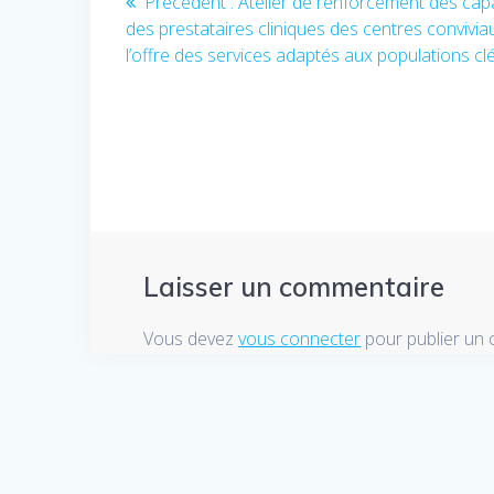
Précédent :
Article
Atelier de renforcement des cap
des prestataires cliniques des centres convivia
précédent
de
l’offre des services adaptés aux populations cl
:
l’article
Laisser un commentaire
Vous devez
vous connecter
pour publier un