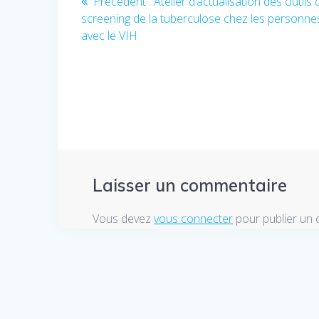
Précédent :
Article
Atelier d’actualisation des outils 
screening de la tuberculose chez les personnes
précédent
de
avec le VIH
:
l’article
Laisser un commentaire
Vous devez
vous connecter
pour publier un