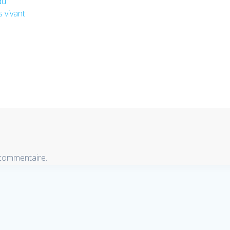
du
 vivant
 commentaire.