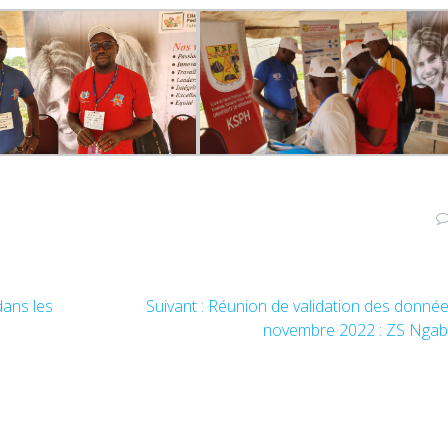
ans les
Suivant :
Article
Réunion de validation des donné
suivant
novembre 2022 : ZS Nga
: