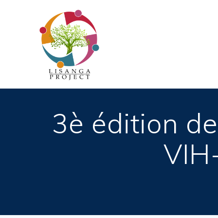
Passer
au
contenu
3è édition de
VIH