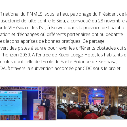
tif national du PNMLS, sous le haut patronage du Président de l
ltisectoriel de lutte contre le Sida, a convoqué du 28 novembre
le VIH/Sida et les IST, à Kolwezi dans la province de Lualaba.
ation et d’échanges où différents partenaires ont pu débattre
 des leçons apprises de bonnes pratiques. Ce partage
ert des pistes à suivre pour lever les différents obstacles qui 
e l’horizon 2030. A l’entrée de Kitebi Lodge Hotel, les habitants 
deroles dont celle de l’Ecole de Santé Publique de Kinshasa,
IDA, à travers la subvention accordée par CDC sous le projet