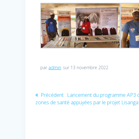
par
admin
sur 13 novembre 2022
Navigation
Précédent :
Article
Lancement du programme AP3 d
zones de santé appuyées par le projet Lisanga
précédent
de
:
l’article