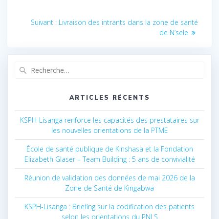
Navigation
Suivant :
Article
Livraison des intrants dans la zone de santé
suivant
de N’sele
de
:
l’article
Recherche
pour
:
ARTICLES RÉCENTS
KSPH-Lisanga renforce les capacités des prestataires sur
les nouvelles orientations de la PTME
École de santé publique de Kinshasa et la Fondation
Elizabeth Glaser – Team Building : 5 ans de convivialité
Réunion de validation des données de mai 2026 de la
Zone de Santé de Kingabwa
KSPH-Lisanga : Briefing sur la codification des patients
selon les orientations du PNLS