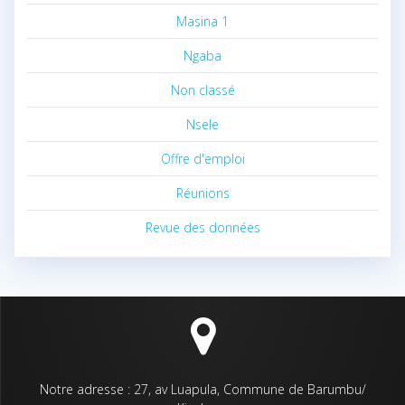
Masina 1
Ngaba
Non classé
Nsele
Offre d'emploi
Réunions
Revue des données
Notre adresse : 27, av Luapula, Commune de Barumbu/