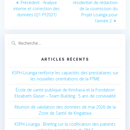
Précédent :
Article
Analyse
résidentiel de rédaction
suivant
de
interne et correction des
précédent
de la soumission du
:
données (Q1 FY2021)
:
Projet Lisanga pour
l’article
l’année 2
Recherche
pour
:
ARTICLES RÉCENTS
KSPH-Lisanga renforce les capacités des prestataires sur
les nouvelles orientations de la PTME
École de santé publique de Kinshasa et la Fondation
Elizabeth Glaser – Team Building : 5 ans de convivialité
Réunion de validation des données de mai 2026 de la
Zone de Santé de Kingabwa
KSPH-Lisanga : Briefing sur la codification des patients