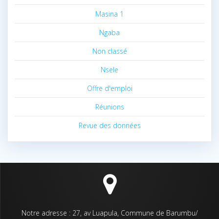
Masina 1
Ngaba
Non classé
Nsele
Offre d'emploi
Réunions
Revue des données
Notre adresse : 27, av Luapula, Commune de Barumbu/