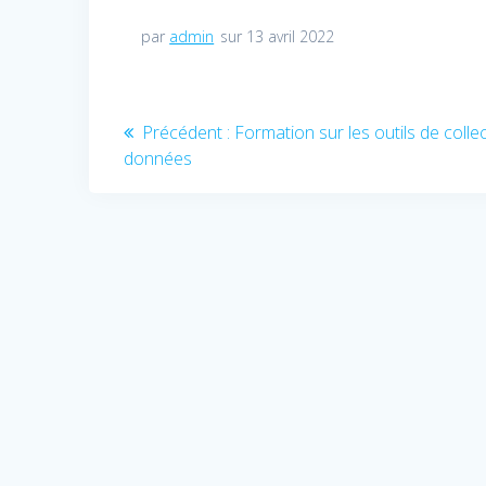
par
admin
sur 13 avril 2022
Navigation
Précédent :
Article
Formation sur les outils de colle
données
précédent
de
:
l’article