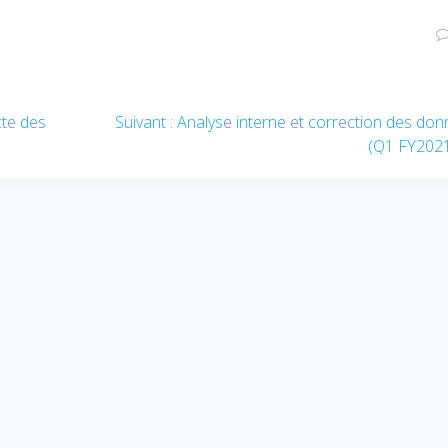
cte des
Suivant :
Article
Analyse interne et correction des do
suivant
(Q1 FY202
: