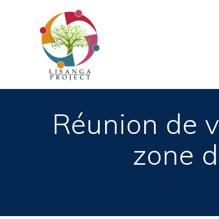
Passer
au
contenu
Réunion de v
zone d