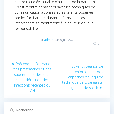
contre toute éventualité d’attaque de la pandémie.
Il s’est montré confiant qu’avec les techniques de
communication apprises et les talents observés
par les facilitateurs durant la formation, les
intervenants se montreront à la hauteur de leur
responsabilité.
par
admin
sur 8 juin 2022
0
Navigation
Précédent :
Article
Formation
Suivant :
Article
Séance de
des prestataires et des
précédent
de
renforcement des
suivant
superviseurs des sites
:
capacités de l’équipe
:
sur la détection des
l’article
technique de Lisanga sur
infections récentes du
la gestion de stock
VIH
Recherche
pour