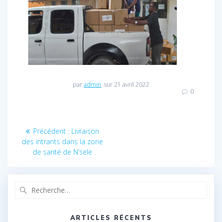
par
admin
sur 21 avril 2022
0
Navigation
Précédent :
Article
Livraison
des intrants dans la zone
précédent
de
de santé de N’sele
:
l’article
Recherche
pour
:
ARTICLES RÉCENTS