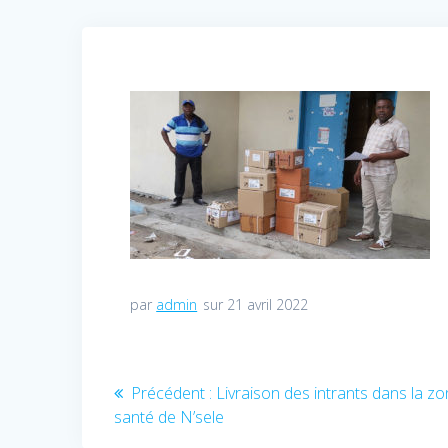
par
admin
sur 21 avril 2022
Navigation
Précédent :
Article
Livraison des intrants dans la z
santé de N’sele
précédent
de
: