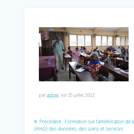
par
admin
sur 25 juillet 2022
Navigation
Précédent :
Article
Formation sur l’amélioration de l
(AmQ) des données, des soins et services
précédent
de