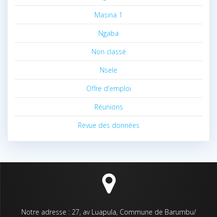
Masina 1
Ngaba
Non classé
Nsele
Offre d'emploi
Réunions
Revue des données
Notre adresse : 27, av Luapula, Commune de Barumbu/