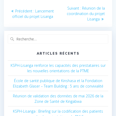
Navigation
Suivant :
Article
Réunion de la
Précédent :
Article
Lancement
coordination du projet
suivant
de
officiel du projet Lisanga
précédent
:
Lisanga
:
l’article
Recherche
pour
:
ARTICLES RÉCENTS
KSPH-Lisanga renforce les capacités des prestataires sur
les nouvelles orientations de la PTME
École de santé publique de Kinshasa et la Fondation
Elizabeth Glaser – Team Building : 5 ans de convivialité
Réunion de validation des données de mai 2026 de la
Zone de Santé de Kingabwa
KSPH-Lisanga : Briefing sur la codification des patients